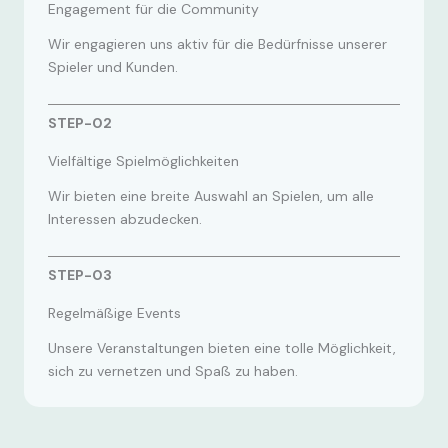
Engagement für die Community
Wir engagieren uns aktiv für die Bedürfnisse unserer
Spieler und Kunden.
STEP-02
Vielfältige Spielmöglichkeiten
Wir bieten eine breite Auswahl an Spielen, um alle
Interessen abzudecken.
STEP-03
Regelmäßige Events
Unsere Veranstaltungen bieten eine tolle Möglichkeit,
sich zu vernetzen und Spaß zu haben.