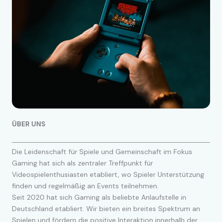
ÜBER UNS
Die Leidenschaft für Spiele und Gemeinschaft im Fokus
Gaming hat sich als zentraler Treffpunkt für
Videospielenthusiasten etabliert, wo Spieler Unterstützung
finden und regelmäßig an Events teilnehmen.
Seit 2020 hat sich Gaming als beliebte Anlaufstelle in
Deutschland etabliert. Wir bieten ein breites Spektrum an
Spielen und fördern die positive Interaktion innerhalb der