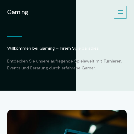
Zum
Inhalt
Gaming
springen
Willkommen bei Gaming – Ihrem Spielparadies
Entdecken Sie unsere aufregende Spielewelt mit Turnieren,
Events und Beratung durch erfahrene Gamer.